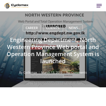
Men
Skip
to
main
content
CAREER
CLIENTS.
NEWS..
Engineering Department, North
Western Province Web portal and
Operation Management System is
launched
By
Cyclomax
March 13, 2019
No Comments