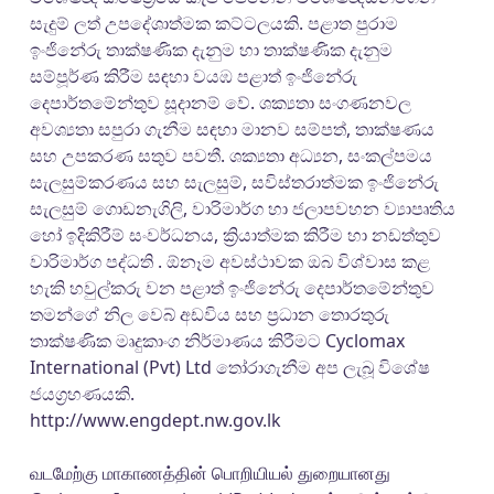
සැදුම් ලත් උපදේශාත්මක කට්ටලයකි. පළාත පුරාම
ඉංජිනේරු තාක්ෂණික දැනුම හා තාක්ෂණික දැනුම
සම්පූර්ණ කිරීම සඳහා වයඹ පළාත් ඉංජිනේරු
දෙපාර්තමේන්තුව සූදානම් වේ. ශක්‍යතා සංගණනවල
අවශ්‍යතා සපුරා ගැනීම සඳහා මානව සම්පත්, තාක්ෂණය
සහ උපකරණ සතුව පවතී. ශක්‍යතා අධ්‍යන, සංකල්පමය
සැලසුම්කරණය සහ සැලසුම්, සවිස්තරාත්මක ඉංජිනේරු
සැලසුම් ගොඩනැගිලි, වාරිමාර්ග හා ජලාපවහන ව්‍යාපෘතිය
හෝ ඉදිකිරීම් සංවර්ධනය, ක්‍රියාත්මක කිරීම හා නඩත්තුව
වාරිමාර්ග පද්ධති . ඕනෑම අවස්ථාවක ඔබ විශ්වාස කළ
හැකි හවුල්කරු වන පළාත් ඉංජිනේරු දෙපාර්තමේන්තුව
තමන්ගේ නිල වෙබ් අඩවිය සහ ප්‍රධාන තොරතුරු
තාක්ෂණික මෘදුකාංග නිර්මාණය කිරීමට Cyclomax
International (Pvt) Ltd තෝරාගැනීම අප ලැබූ විශේෂ
ජයග්‍රහණයකි.
http://www.engdept.nw.gov.lk
வடமேற்கு மாகாணத்தின் பொறியியல் துறையானது