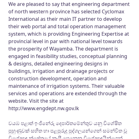
We are pleased to say that engineering department
of north western province has selected Cyclomax
International as their main IT partner to develop
their web portal and total operation management
system, which is providing Engineering Expertise at
provincial level in par with national level towards
the prosperity of Wayamba. The department is
engaged in feasibility studies, conceptual planning
& designs, detailed engineering designs in
buildings, irrigation and drainage projects or
construction development, operation and
maintenance of irrigation systems. Their valuable
services and operations are extended through the
website. Visit the site at
http://www.engdept.nw.gov.lk
වයඹ පළාත් ඉංජිනේරු දෙපාර්තමේන්තුව යනු විශේෂිත
පුහුණුවක් සහිත හා පළපුරුදු පුද්ගලයන්ගෙන් සමන්විත වූ
විශේෂඥ ක්ෂේත්‍රයේ කැපී පෙනෙන විශේෂඥයින්ගෙන්